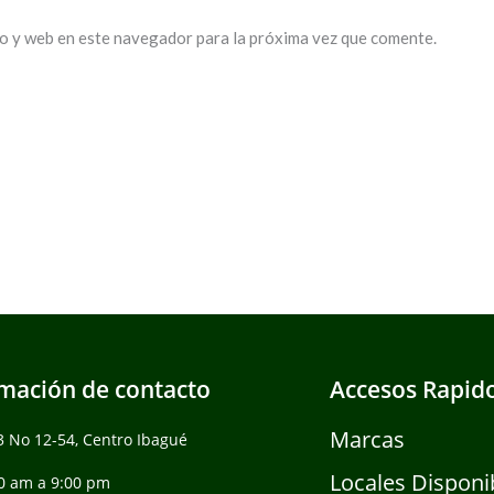
o y web en este navegador para la próxima vez que comente.
mación de contacto
Accesos Rapid
Marcas
3 No 12-54, Centro Ibagué
Locales Disponi
0 am a 9:00 pm