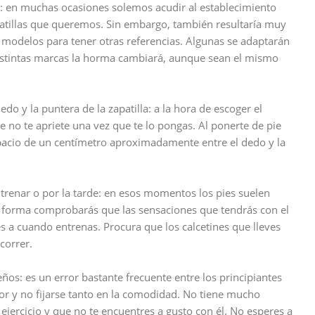
: en muchas ocasiones solemos acudir al establecimiento
atillas que queremos. Sin embargo, también resultaría muy
y modelos para tener otras referencias. Algunas se adaptarán
 distintas marcas la horma cambiará, aunque sean el mismo
edo y la puntera de la zapatilla: a la hora de escoger el
 no te apriete una vez que te lo pongas. Al ponerte de pie
acio de un centímetro aproximadamente entre el dedo y la
ntrenar o por la tarde: en esos momentos los pies suelen
 forma comprobarás que las sensaciones que tendrás con el
s a cuando entrenas. Procura que los calcetines que lleves
correr.
eños: es un error bastante frecuente entre los principiantes
lor y no fijarse tanto en la comodidad. No tiene mucho
 ejercicio y que no te encuentres a gusto con él. No esperes a