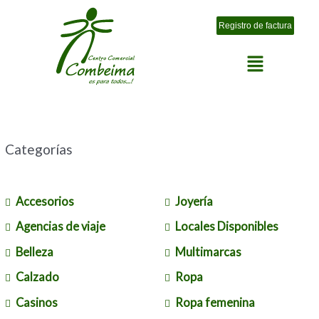
Ir
al
Registro de factura
contenido
Menú
Categorías
Accesorios
Joyería
Agencias de viaje
Locales Disponibles
Belleza
Multimarcas
Calzado
Ropa
Casinos
Ropa femenina