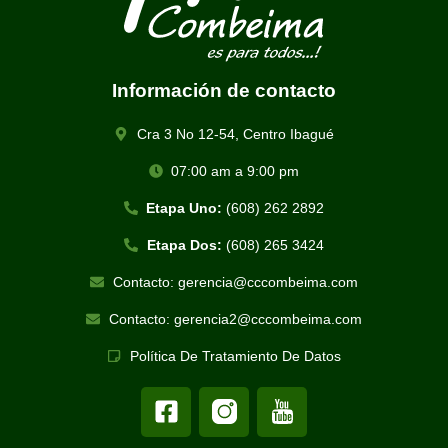
Información de contacto
Cra 3 No 12-54, Centro Ibagué
07:00 am a 9:00 pm
Etapa Uno:
(608) 262 2892
Etapa Dos:
(608) 265 3424
Contacto: gerencia@cccombeima.com
Contacto: gerencia2@cccombeima.com
Política De Tratamiento De Datos
F
a
c