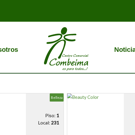
sotros
Notici
Belleza
Piso:
1
Local:
231