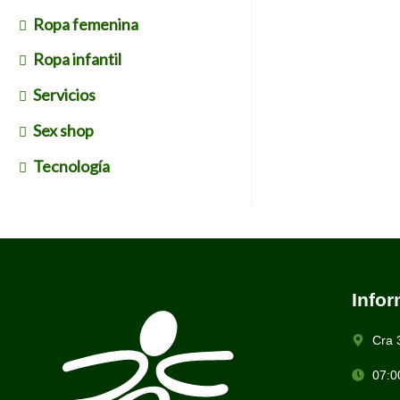
Ropa femenina
Ropa infantil
Servicios
Sex shop
Tecnología
Info
Cra 
07:0