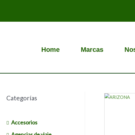
Ir
al
contenido
Home
Marcas
No
Categorías
Accesorios
Agencias de viaje