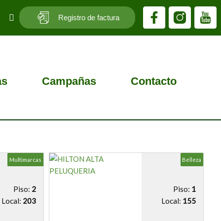
F
Registro de factura
a
c
e
b
o
as
Campañas
Contacto
o
k
-
f
Multimarcas
Accesorios
Belleza
Belleza
Piso:
2
Piso:
1
Local:
203
Local:
155